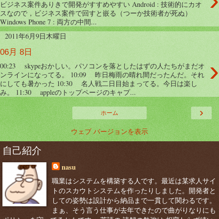
›
ビジネス案件ありきで開発がすすめやすい Android : 技術的にカオ
スなので，ビジネス案件で回すと嵌る（つーか技術者が死ぬ）
Windows Phone 7 : 両方の中間...
2011年6月9日木曜日
06月 8日
›
00:23 skypeおかしい。パソコンを落としたはずの人たちがまだオ
ンラインになってる。 10:09 昨日梅雨の晴れ間だったんだ。それ
にしても暑かった 10:30 名人戦二日目始まってる。今日は楽し
み。 11:30 appleのトップページのキャプ...
›
ホーム
ウェブ バージョンを表示
自己紹介
nasu
職業はシステムを構築する人です。最近は某求人サイ
トのスカウトシステムを作ったりしました。開発者と
しての姿勢は設計から納品まで一貫して関わるです。
まぁ、そう言う仕事が去年できたので曲がりなりにも