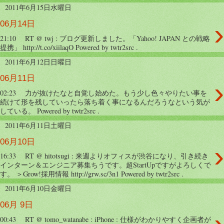
2011年6月15日水曜日
›
06月14日
21:10 RT @ twj : ブログ更新しました。「Yahoo! JAPAN との戦略
提携」 http://t.co/xiilaqO Powered by twtr2src .
2011年6月12日日曜日
06月11日
›
02:23 力が抜けたなと自覚し始めた。もう少し色々やりたい事を
続けて形を残していったら落ち着く事になるんだろうなという気が
している。 Powered by twtr2src .
2011年6月11日土曜日
06月10日
›
16:33 RT @ hitotsugi : 来週よりオフィスが渋谷になり、引き続き
インターン＆エンジニア募集ちうです。超StartUpですがよろしくで
す。 ＞Grow!採用情報 http://grw.sc/3n1 Powered by twtr2src .
2011年6月10日金曜日
06月 9日
00:43 RT @ tomo_watanabe : iPhone : 仕様がわかりやすく企画者が