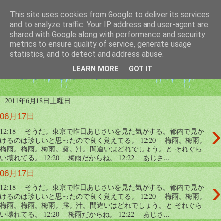
This site uses cookies from Google to deliver its services
つぶやき帳
and to analyze traffic. Your IP address and user-agent are
shared with Google along with performance and security
metrics to ensure quality of service, generate usage
twitterのつぶやきを纏める為のブログです。サービスは
statistics, and to detect and address abuse.
twtr2src を使用しています。ブログのつぶやきは
LEARN MORE
GOT IT
twilog(http://twilog.org/elastique_tt)でも纏めています。
2011年6月18日土曜日
06月17日
›
12:18 そうだ。東京で昨日あじさいを見た気がする。都内で見か
けるのは珍しいと思ったので良く覚えてる。 12:20 梅雨。梅雨。
梅雨。梅雨。梅雨。露。汁。間違いはどれでしょう。と それぐら
い壊れてる。 12:20 梅雨だからね。 12:22 あじさ...
06月17日
›
12:18 そうだ。東京で昨日あじさいを見た気がする。都内で見か
けるのは珍しいと思ったので良く覚えてる。 12:20 梅雨。梅雨。
梅雨。梅雨。梅雨。露。汁。間違いはどれでしょう。と それぐら
い壊れてる。 12:20 梅雨だからね。 12:22 あじさ...