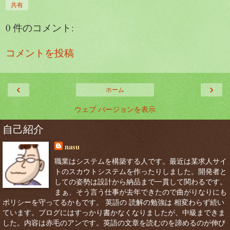
共有
0 件のコメント:
コメントを投稿
‹
›
ホーム
ウェブ バージョンを表示
自己紹介
nasu
職業はシステムを構築する人です。最近は某求人サイ
トのスカウトシステムを作ったりしました。開発者と
しての姿勢は設計から納品まで一貫して関わるです。
まぁ、そう言う仕事が去年できたので曲がりなりにも
ポリシーを守ってるかもです。 英語の 読解の勉強は 相変わらず続い
ています。ブログにはすっかり書かなくなりましたが、中級まできま
した。内容は赤毛のアンです。英語の文章を読むのを諦めるのが伸び