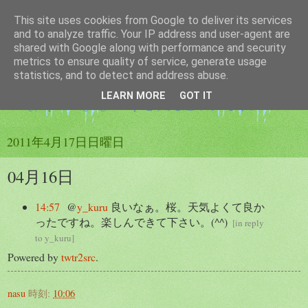
This site uses cookies from Google to deliver its services
つぶやき帳
and to analyze traffic. Your IP address and user-agent are
shared with Google along with performance and security
metrics to ensure quality of service, generate usage
twitterのつぶやきを纏める為のブログです。サービスは
statistics, and to detect and address abuse.
twtr2src を使用しています。ブログのつぶやきは
LEARN MORE
GOT IT
twilog(http://twilog.org/elastique_tt)でも纏めています。
2011年4月17日日曜日
04月16日
14:57
@
y_kuru
良いなぁ。桜。天気よくて良か
ったですね。楽しんできて下さい。(^^)
[
in reply
to y_kuru
]
Powered by
twtr2src
.
nasu
時刻:
10:06