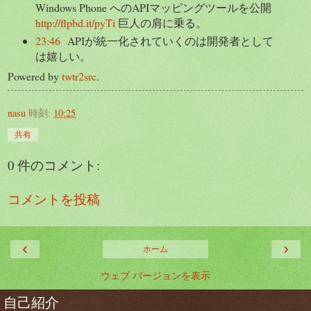
Windows Phone へのAPIマッピングツールを公開
http://flpbd.it/pyTi
巨人の肩に乗る。
23:46
APIが統一化されていくのは開発者として
は嬉しい。
Powered by
twtr2src
.
nasu
時刻:
10:25
共有
0 件のコメント:
コメントを投稿
‹
›
ホーム
ウェブ バージョンを表示
自己紹介