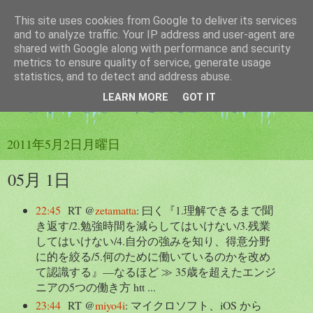
This site uses cookies from Google to deliver its services
つぶやき帳
and to analyze traffic. Your IP address and user-agent are
shared with Google along with performance and security
metrics to ensure quality of service, generate usage
twitterのつぶやきを纏める為のブログです。サービスは
statistics, and to detect and address abuse.
twtr2src を使用しています。ブログのつぶやきは
LEARN MORE
GOT IT
twilog(http://twilog.org/elastique_tt)でも纏めています。
2011年5月2日月曜日
05月 1日
22:45
RT @
zetamatta
: 曰く『1.理解できるまで聞
き返す/2.勉強時間を減らしてはいけない/3.残業
してはいけない/4.自分の強みを知り、得意分野
に的を絞る/5.何のために働いているのかを改め
て認識する』—なるほど ≫ 35歳を超えたエンジ
ニアの5つの働き方 htt ...
23:44
RT @
miyo4i
: マイクロソフト、iOS から