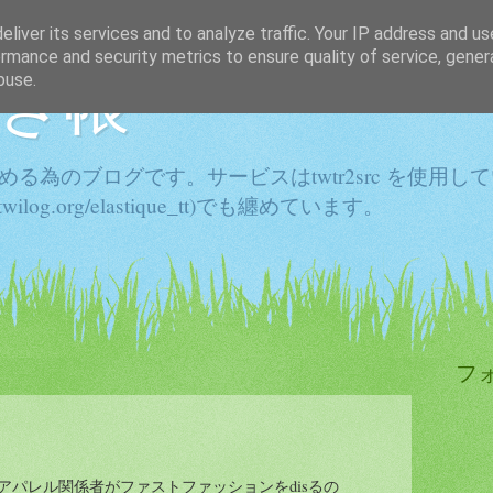
liver its services and to analyze traffic. Your IP address and u
rmance and security metrics to ensure quality of service, gene
き帳
buse.
きを纏める為のブログです。サービスはtwtr2src を使用
//twilog.org/elastique_tt)でも纏めています。
フ
: アパレル関係者がファストファッションをdisるの