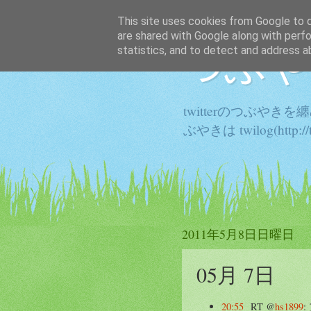
This site uses cookies from Google to de
are shared with Google along with perfo
つぶや
statistics, and to detect and address a
twitterのつぶや
ぶやきは twilog(http:
2011年5月8日日曜日
05月 7日
20:55
RT @
hs1899