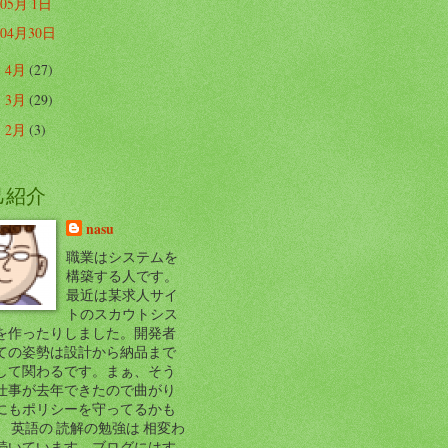
05月 1日
04月30日
4月
(27)
►
3月
(29)
►
2月
(3)
►
己紹介
nasu
職業はシステムを
構築する人です。
最近は某求人サイ
トのスカウトシス
を作ったりしました。開発者
ての姿勢は設計から納品まで
して関わるです。まぁ、そう
仕事が去年できたので曲がり
にもポリシーを守ってるかも
。 英語の 読解の勉強は 相変わ
続いています。ブログにはす