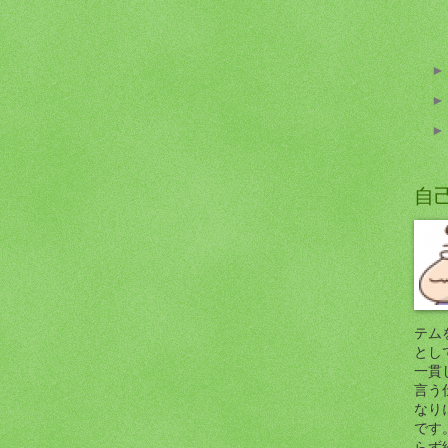
自
テム
とし
一貫
言う
なり
です
らず