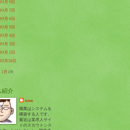
03月 9日
03月 7日
03月 6日
03月 5日
03月 4日
03月 3日
03月 1日
02月28日
2月
(3)
►
己紹介
nasu
職業はシステムを
構築する人です。
最近は某求人サイ
トのスカウトシス