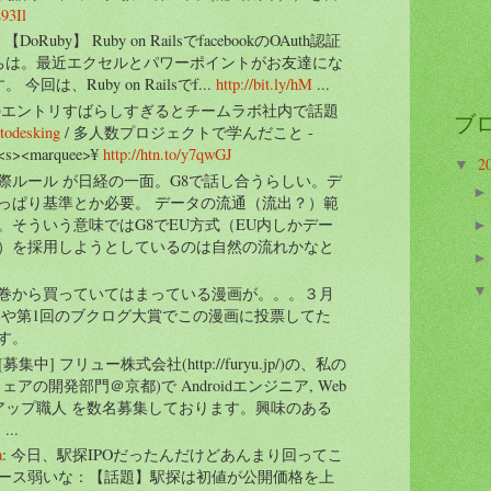
E93Il
: 【DoRuby】 Ruby on RailsでfacebookのOAuth認証
にちは。最近エクセルとパワーポイントがお友達にな
今回は、Ruby on Railsでf...
http://bit.ly/hM
...
このエントリすばらしすぎるとチームラボ社内で話題
ブ
@
todesking
/ 多人数プロジェクトで学んだこと -
s><marquee>¥
http://htn.to/y7qwGJ
2
▼
際ルール が日経の一面。G8で話し合うらしい。デ
っぱり基準とか必要。 データの流通（流出？）範
。そういう意味ではG8でEU方式（EU内しかデー
）を採用しようとしているのは自然の流れかなと
巻から買っていてはまっている漫画が。。。３月
いや第1回のブクログ大賞でこの漫画に投票してた
す。
 [募集中] フリュー株式会社(http://furyu.jp/)の、私の
アの開発部門＠京都)で Androidエンジニア, Web
クアップ職人 を数名募集しております。興味のある
..
a
: 今日、駅探IPOだったんだけどあんまり回ってこ
ース弱いな：【話題】駅探は初値が公開価格を上