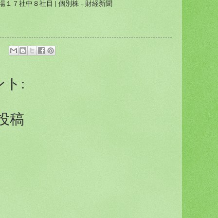
１７社中８社目 | 個別株 - 財経新聞
ント:
投稿