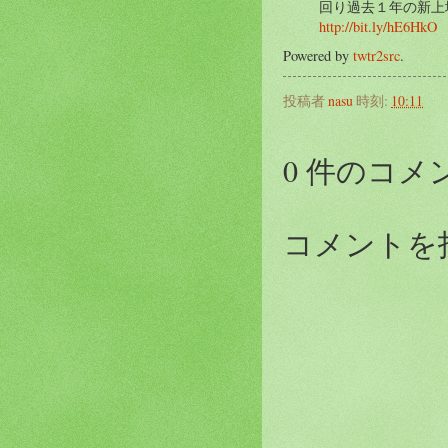
回り過去１年の新上場
http://bit.ly/hE6HkO
Powered by
twtr2src
.
投稿者
nasu
時刻:
10:11
0 件のコメ
コメントを