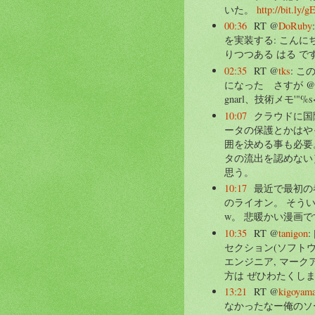
いた。
http://bit.ly/g
00:36
RT @
DoRuby
を実装する: こん
りつつある はる です。 
02:35
RT @
tks
: 
になった さすが 
gnarl、技術メモ'"%s<
10:07
クラウドに国
ータの保護とかはや
囲を決める事も必要
タの流出を認めない
思う。
10:17
最近で最初の
のライオン。 そう
w。 悲暖かい漫画で
10:35
RT @
tanigon
:
セクション(ソフトウェ
エンジニア, マー
方は ぜひわたくしま .
13:21
RT @
kigoyam
なかったなー俺のソ