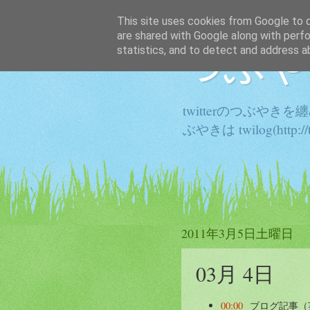
This site uses cookies from Google to de
are shared with Google along with perfo
つぶや
statistics, and to detect and address a
twitterのつぶや
ぶやきは twilog(http:
2011年3月5日土曜日
03月 4日
00:00
ブログ記事（