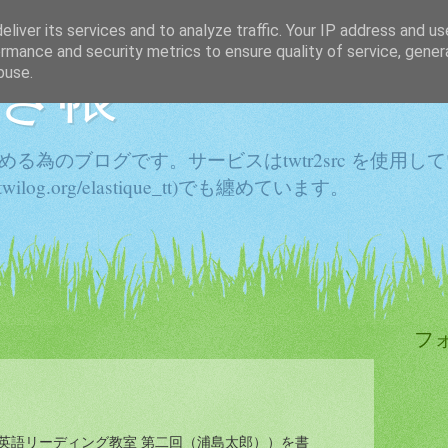
liver its services and to analyze traffic. Your IP address and u
rmance and security metrics to ensure quality of service, gene
き帳
buse.
きを纏める為のブログです。サービスはtwtr2src を使用
//twilog.org/elastique_tt)でも纏めています。
フ
英語リーディング教室 第二回（浦島太郎））を書