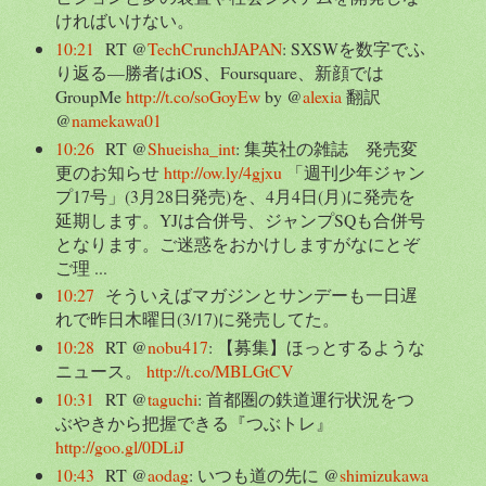
ければいけない。
10:21
RT @
TechCrunchJAPAN
: SXSWを数字でふ
り返る—勝者はiOS、Foursquare、新顔では
GroupMe
http://t.co/soGoyEw
by @
alexia
翻訳
@
namekawa01
10:26
RT @
Shueisha_int
: 集英社の雑誌 発売変
更のお知らせ
http://ow.ly/4gjxu
「週刊少年ジャン
プ17号」(3月28日発売)を、4月4日(月)に発売を
延期します。YJは合併号、ジャンプSQも合併号
となります。ご迷惑をおかけしますがなにとぞ
ご理 ...
10:27
そういえばマガジンとサンデーも一日遅
れで昨日木曜日(3/17)に発売してた。
10:28
RT @
nobu417
: 【募集】ほっとするような
ニュース。
http://t.co/MBLGtCV
10:31
RT @
taguchi
: 首都圏の鉄道運行状況をつ
ぶやきから把握できる『つぶトレ』
http://goo.gl/0DLiJ
10:43
RT @
aodag
: いつも道の先に @
shimizukawa