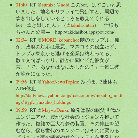
01:40
RT @
sumix
: @
nobi
このbot、はすごいと思
いました。地名をリプライで飛ばすと、周辺で
炊き出しをしているところを教えてくれる
bot「炊き出したん」（@
takidashitan
） 仕様も
ちゃんと公開→ http://takidasibot.appspot.com/
02:34
RT @
MORE_kobancho
: 隣のカップル。彼
が、政府の対応は最悪、マスコミの役立たず、
トップが東京から逃げる企業は終わってる、
散々文句ばっかり。静かに聞いてた彼女が一
言。「で、あなたはなにかしたの？」一気に彼
が静かになった。
09:56
RT @
YahooNewsTopics
: みずほ、3連休も
ATM休止
http://dailynews.yahoo.co.jp/fc/economy/mizuho_holdi
ngs/
#yjfc_mizuho_holdings
09:59
RT @
MaywaDenki
: 原発は僕の親父世代の
エンジニアが、豊かな社会のビジョンを抱いて
作った、複雑で巨大な夢の装置。その停止を望
むなら、僕ら世代のエンジニアはそれに変わる
ビジョンと夢の装置や社会システムを開発しな