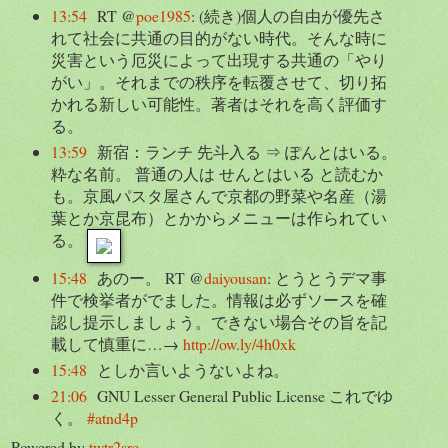
13:54
RT @
poe1985
: (続き)個人の自由が優先さ
れて社会に共通の目的がない時代。そんな時に
災害という厄災によって出現する共通の「やり
がい」。それまでの秩序を転覆させて、切り拓
かれる新しい可能性。著者はそれを高く評価す
る。
13:59
新宿：ランチ 先斗入る ⇒ ぽんとはいる。
粋な名前。 普通の人は せんとはいる と読むか
も。京風パスタ屋さんで京都の野菜や名産（湯
葉とか京昆布）とかからメニューは作られてい
る。
15:48
あのー。 RT @
daiyousan
: とうとうデマ事
件で検挙者がでました。情報は必ずソースを確
認し提示しましょう。できない場合その旨を記
載して慎重に…→
http://ow.ly/4h0xk
15:48
としか言いようないよね。
21:06
GNU Lesser General Public License これでゆ
く。
#atnd4p
Powered by
twtr2src
.