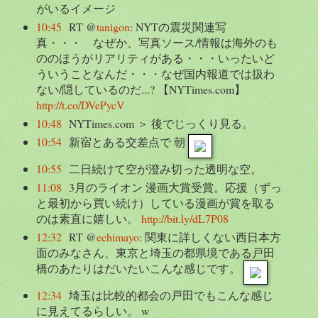
がいるイメージ
10:45
RT @
tanigon
: NYTの震災関連写
真・・・ なぜか、写真ソース/情報は海外のも
ののほうがリアリティがある・・・いったいど
ういうことなんだ・・・なぜ国内報道では扱わ
ない/隠しているのだ...? 【NYTimes.com】
http://t.co/DVePycV
10:48
NYTimes.com ＞ 後でじっくり見る。
10:54
新宿とある交差点で 朝
10:55
二日続けて空が澄み切った透明な空。
11:08
3月のライオン 漫画大賞受賞。応援（ずっ
と最初から買い続け）している漫画が賞を取る
のは素直に嬉しい。
http://bit.ly/dL7P08
12:32
RT @
echimayo
: 関東に詳しくない西日本方
面のみなさん、東京と埼玉の都県境である戸田
橋のあたりはだいたいこんな感じです。
12:34
埼玉は比較的都会の戸田でもこんな感じ
に見えてるらしい。 w