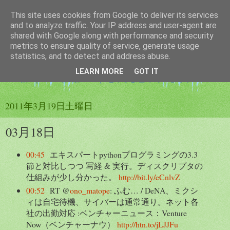
This site uses cookies from Google to deliver its services
つぶやき帳
and to analyze traffic. Your IP address and user-agent are
shared with Google along with performance and security
metrics to ensure quality of service, generate usage
twitterのつぶやきを纏める為のブログです。サービスは
statistics, and to detect and address abuse.
twtr2src を使用しています。ブログのつぶやきは
LEARN MORE
GOT IT
twilog(http://twilog.org/elastique_tt)でも纏めています。
2011年3月19日土曜日
03月18日
00:45
エキスパートpythonプログラミングの3.3
節と対比しつつ 写経 & 実行。ディスクリプタの
仕組みが少し分かった。
http://bit.ly/eCnlvZ
00:52
RT @
ono_matope
: ふむ… / DeNA、ミクシ
ィは自宅待機、サイバーは通常通り。ネット各
社の出勤対応 :ベンチャーニュース：Venture
Now（ベンチャーナウ）
http://htn.to/jLJJFu