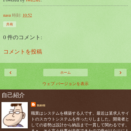
nasu
時刻:
10:52
共有
0 件のコメント:
コメントを投稿
‹
›
ホーム
ウェブ バージョンを表示
自己紹介
nasu
職業はシステムを構築する人です。最近は某求人サイ
トのスカウトシステムを作ったりしました。開発者と
しての姿勢は設計から納品まで一貫して関わるです。
まぁ、そう言う仕事が去年できたので曲がりなりにも